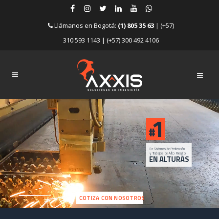
Llámanos en Bogotá:
(1) 805 35 63
| (+57)
310 593 1143 | (+57) 300 492 4106
1
#
En Sistemas de Protección
y Trabajos de Alto Riesgo
EN ALTURAS
COTIZA CON NOSOTROS