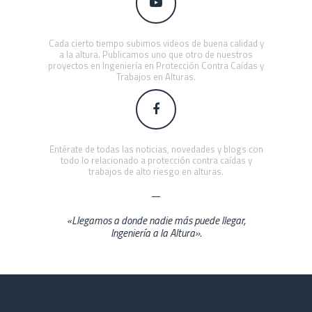
Cada cierto tiempo subimos videos de buena calidad y
a la altura. Publicamos uno que otro de nuestros
proyectos en Ingeniería en Protección Contra Caídas y
Trabajos en Alturas.
Entérate de todas las noticias, novedades y blogs con
todo lo relacionado a protección contra caídas y
trabajos de alto riesgo en alturas.
«Llegamos a donde nadie más puede llegar,
Ingeniería a la Altura».