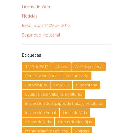
Líneas de Vida
Noticias
Resolución 1409 de 2012
Seguridad Industrial
Etiquetas
1409 de 2012
Alianza
Axxis ingenieria
Certificación Anual
Comunicado
Coronavirus
Covid-19
Cuarentena
Equipos para trabajos en alturas
Inspeccion de Equipos de trabajo en alturas
Inspección Anual
Linea de Vida
Líneas de Vida
Líneas de vida Fijas
mantenimientos eólicos
Noticias