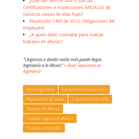
¿Qué tan IMPORTANTE son las
Certificaciones e Inspecciones ANUALES de
nuestras Líneas de Vida Fijas?
Resolución 1409 de 2012: Obligaciones del
empleador
¿A quién debo contratar para realizar
trabajos en alturas?
“Llegamos a donde nadie más puede llegar,
Ingeniería a la Altura”. –
Axxis Soluciones en
Ingeniería
Axxis ingenieria
mantenimientos eólicos
Reparación de palas
Seguridad Industrial
Trabajo en alturas
Trabajo seguro en alturas
Trabajos Verticales