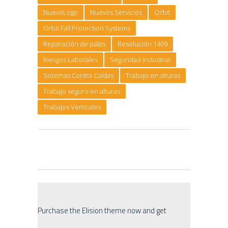
NuevoLogo
Nuevos Servicios
Orbit
Orbit Fall Protection Systems
Reparación de palas
Resolución 1409
Riesgos Laborales
Seguridad Industrial
Sistemas Contra Caídas
Trabajo en alturas
Trabajo seguro en alturas
Trabajos Verticales
Purchase the Elision theme now and get